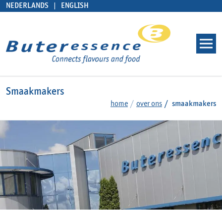
NEDERLANDS
ENGLISH
Smaakmakers
home
over ons
smaakmakers