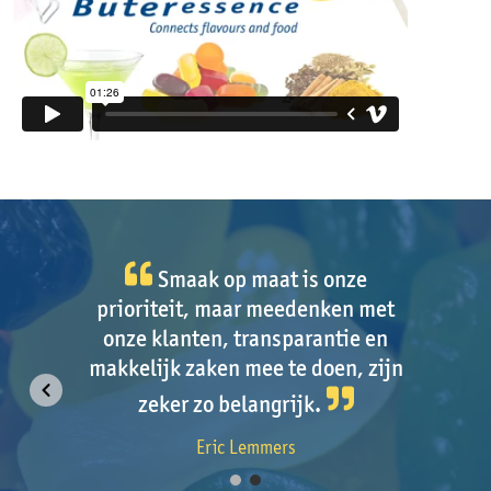
Voor ons team betekent
Smaak op maat is onze
‘customer service’ klanten tevreden
prioriteit, maar meedenken met
onze klanten, transparantie en
houden door flexibiliteit en
makkelijk zaken mee te doen, zijn
persoonlijke aandacht.
zeker zo belangrijk.
Cindy Kersten, teamleider orderdesk
Eric Lemmers